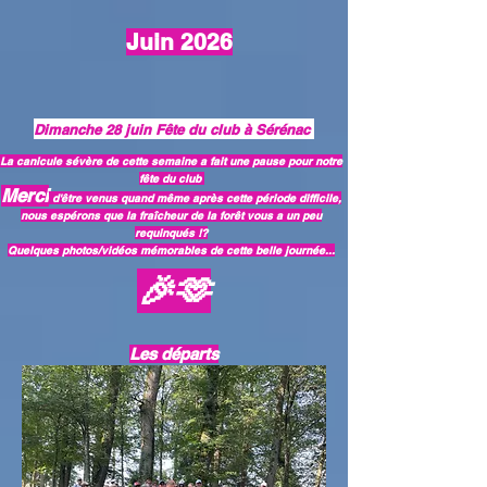
Juin 2026
Dimanche 28 juin Fête du club à Sérénac
La canicule sévère de cette semaine a fait une pause pour notre
fête du club
Merci
d'être venus quand même après cette période difficile,
nous espérons que la fraîcheur de la forêt vous a un peu
requinqués !?
Quelques photos/vidéos mémorables de cette belle journée...
🎉🫶
Les départs