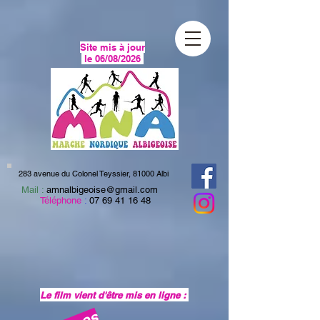
Site mis à jour
le 06/08/2026
283 avenue du Colonel Teyssier, 81000 Albi
Mail :
amnalbigeoise@gmail.com
Téléphone
:
07 69 41 16 48
Le film vient d'être mis en ligne :