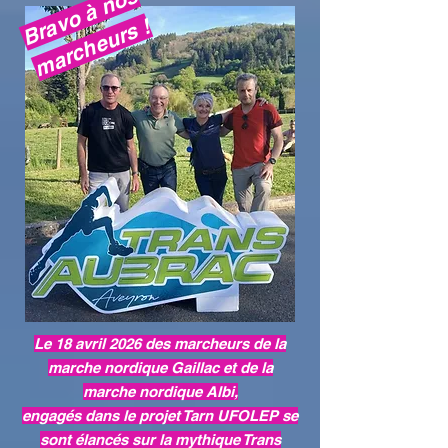
B
r
v
o
à
n
o
s
m
a
r
c
h
e
u
r
s
a
!
Le 18 avril 2026 des marcheurs de la
marche nordique Gaillac et de la
marche nordique Albi,
engagés dans le projet Tarn UFOLEP se
sont élancés sur la mythique Trans